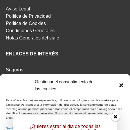
Aviso Legal
Política de Privacidad
Política de Cookies
Condiciones Generales
Notas Generales del viaje
ENLACES DE INTERÉS
Seguros
Recomendaciones de viaje del Ministerio de Exterior
Gestionar el consentimiento de
las cookies
AFILIADOS
Para ofrecer las mejores experiencias, utilizamos tecnologías como las cookies para
almacenar y/o acceder a la información del dispositivo. El consentimiento de estas
Afiliat Agència Catalana de Turisme
tecnologías nos permitirá procesar datos como el comportamiento de navegación o las
identificaciones únicas en este sitio. No consentir o retirar el consentimiento, puede
afectar negativamente a ciertas características y funciones.
RSC
¿Quieres estar al día de todas las
Gestionar los servicios