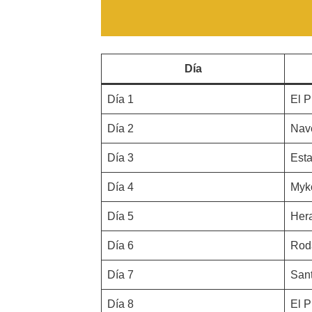
Día
Día 1
El P
Día 2
Nav
Día 3
Est
Día 4
Myk
Día 5
Hera
Día 6
Rod
Día 7
Sant
Día 8
El P