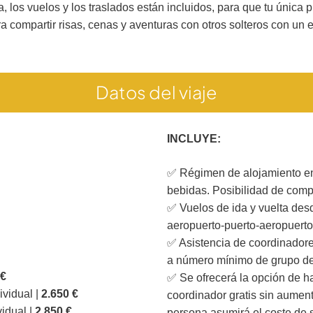
, los vuelos y los traslados están incluidos, para que tu única
 compartir risas, cenas y aventuras con otros solteros con un esp
Datos del viaje
INCLUYE:
✅ Régimen de alojamiento en
bebidas. Posibilidad de comp
✅ Vuelos de ida y vuelta des
aeropuerto-puerto-aeropuerto
✅ Asistencia de coordinadore
a número mínimo de grupo de
 €
✅ Se ofrecerá la opción de h
ividual |
2.650 €
coordinador gratis sin aumen
vidual |
2.850 €
persona asumirá el coste de s