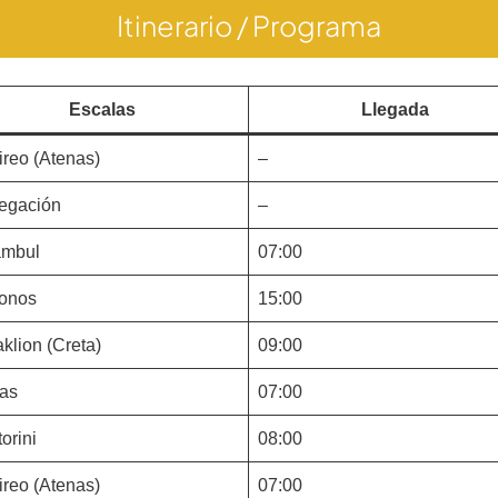
Itinerario / Programa
Escalas
Llegada
ireo (Atenas)
–
egación
–
ambul
07:00
onos
15:00
klion (Creta)
09:00
as
07:00
orini
08:00
ireo (Atenas)
07:00