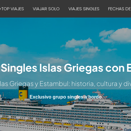
⭐TOP VIAJES
VIAJAR SOLO
VIAJES SINGLES
FECHAS DE
Singles Islas Griegas con
las Griegas y Estambul: historia, cultura y d
Exclusivo grupo singles a bordo