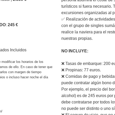
turísticos si fuera necesario.
excursiones organizadas al p
✅ Realización de actividades
IDO
:
245 €
con el grupo de singles sumá
realice la naviera para el re
nuestras propias.
ados Incluidos
NO INCLUYE:
 modificar los horarios de los
❌ Tasas de embarque: 200 eu
zamos de ello. En caso de tener que
❌ Propinas: 77 euros.
tarlos con margen de tiempo
❌ Comidas de pago y bebida
bios o incluso hacer noche el día
puede contratar algún bono d
Por ejemplo, el precio del bo
alcohol) es de 245 euros por 
debe contratarse por todos l
no puede ser distinto o uno sí
ml
❌ El seguro de viaje, que no