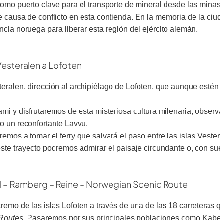
como puerto clave para el transporte de mineral desde las mina
ue causa de conflicto en esta contienda. En la memoria de la 
tencia noruega para liberar esta región del ejército alemán.
Vesteralen a Lofoten
eralen, dirección al archipiélago de Lofoten, que aunque esté
mi y disfrutaremos de esta misteriosa cultura milenaria, observ
jo un reconfortante Lavvu.
garemos a tomar el ferry que salvará el paso entre las islas Ves
ste trayecto podremos admirar el paisaje circundante o, con sue
rd – Ramberg – Reine – Norwegian Scenic Route
remo de las islas Lofoten a través de una de las 18 carreteras 
Routes
. Pasaremos por sus principales poblaciones como Kabel