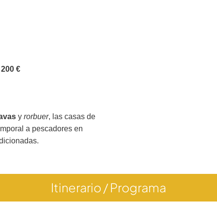
:
200 €
navas
y
rorbuer
, las casas de
temporal a pescadores en
dicionadas.
Itinerario / Programa