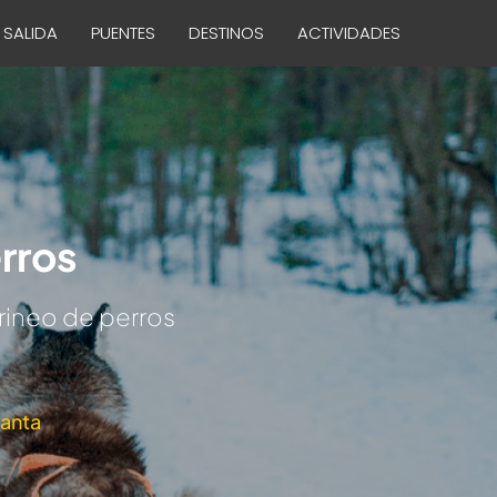
 SALIDA
PUENTES
DESTINOS
ACTIVIDADES
erros
rineo de perros
anta