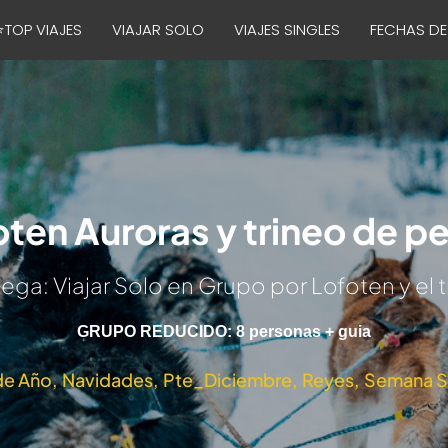
⭐TOP VIAJES
VIAJAR SOLO
VIAJES SINGLES
FECHAS DE
ten Auroras y trineo de p
ga: Viajar Solo en Grupo por Lofoten y el t
GRUPO REDUCIDO: 8 personas + guia
de Año
Navidades
Pte_Diciembre
Reyes
Semana S