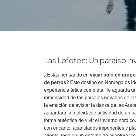
Las Lofoten: Un paraíso in
¿Estás pensando en
viajar solo en grupo
de perros
? Este destino en Noruega es i
experiencia ártica completa. Te aguarda u
inmensidad de los paisajes nevados de las 
la emoción de avistar la danza de las Aur
aguardará la inolvidable actividad de un p
forma auténtica de vivir el invierno nórdi
con encanto, acantilados imponentes y pla
aliento, todo en un entorno de aventura y