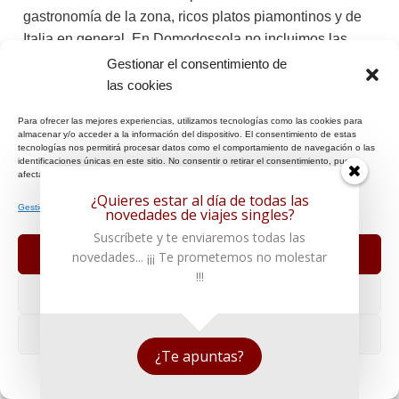
gastronomía de la zona, ricos platos piamontinos y de
Italia en general. En Domodossola no incluimos las
cenas, aquí se puede acudir a la variada oferta
Gestionar el consentimiento de
gastronómica de la población, disfrutar de una terraza,
las cookies
pizzerías…
Para ofrecer las mejores experiencias, utilizamos tecnologías como las cookies para
Los almuerzos no están incluidos, en las zonas de
almacenar y/o acceder a la información del dispositivo. El consentimiento de estas
montaña o de naturaleza podremos hacer picnic. La
tecnologías nos permitirá procesar datos como el comportamiento de navegación o las
identificaciones únicas en este sitio. No consentir o retirar el consentimiento, puede
Guía dará instrucciones diarias al respecto. Se puede
afectar negativamente a ciertas características y funciones.
comprar en tiendas locales productos excelentes de la
¿Quieres estar al día de todas las
Gestionar los servicios
novedades de viajes singles?
zona, fiambres, conservas, frutas… y por supuesto los
Suscríbete y te enviaremos todas las
excelentes quesos, paninis, etc.
Aceptar
novedades... ¡¡¡ Te prometemos no molestar
!!!
LA COCINA DEL PIAMONTE, FUENTE DE LA
Denegar
COCINA EN ITALIA.
Es muy rica en sabores e historia debido a la variedad
Ver preferencias
de su territorio y de su clima; atesora unos 369
¿Te apuntas?
+ Info o Reserva
productos típicos, 45 vinos con la denominación D.O.C.
Política de cookies
Politica de privacidad
Aviso Legal
y ocho grandes caldos con la superlativa categoría