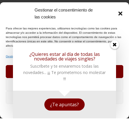
Gestionar el consentimiento de
INFORMACIÓN
las cookies
Para ofrecer las mejores experiencias, utilizamos tecnologías como las cookies para
Aviso Legal
almacenar y/o acceder a la información del dispositivo. El consentimiento de estas
tecnologías nos permitirá procesar datos como el comportamiento de navegación o las
Política de Privacidad
identificaciones únicas en este sitio. No consentir o retirar el consentimiento, puede
Política de Cookies
afectar negativamente a ciertas características y funciones.
¿Quieres estar al día de todas las
Condiciones Generales
Gestionar los servicios
novedades de viajes singles?
Notas Generales del viaje
Suscríbete y te enviaremos todas las
Aceptar
novedades... ¡¡¡ Te prometemos no molestar
ENLACES DE INTERÉS
!!!
Denegar
Seguros
Ver preferencias
Recomendaciones de viaje del Ministerio de Exterior
¿Te apuntas?
+ Info o Reserva
Política de cookies
Politica de privacidad
Aviso Legal
AFILIADOS