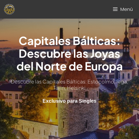
Saltar
Menú
al
contenido
Capitales Bálticas:
Descubre las Joyas
del Norte de Europa
Descubre las Capitales Bálticas: Estocolmo, Riga,
Tallin, Helsinki
Exclusivo para Singles