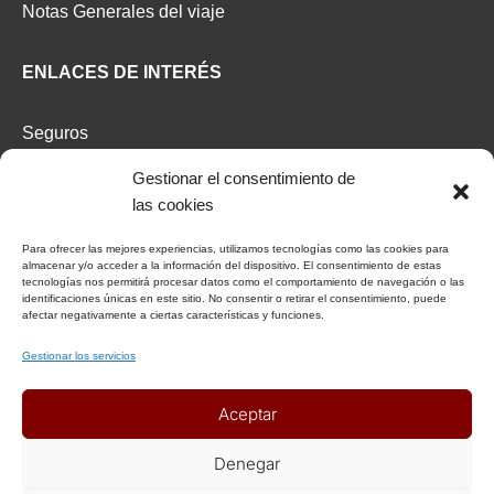
Notas Generales del viaje
ENLACES DE INTERÉS
Seguros
Recomendaciones de viaje del Ministerio de Exterior
Gestionar el consentimiento de
las cookies
AFILIADOS
Para ofrecer las mejores experiencias, utilizamos tecnologías como las cookies para
almacenar y/o acceder a la información del dispositivo. El consentimiento de estas
Afiliat Agència Catalana de Turisme
tecnologías nos permitirá procesar datos como el comportamiento de navegación o las
identificaciones únicas en este sitio. No consentir o retirar el consentimiento, puede
afectar negativamente a ciertas características y funciones.
RSC
Gestionar los servicios
Decálogo del viajero responsable
Aceptar
Declaración responsable Viajeros Singles by Himba
Realización de viajes de cooperación internacional
Denegar