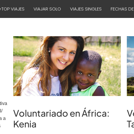
⭐TOP VIAJES
VIAJAR SOLO
VIAJES SINGLES
FECHAS DE
tiva
Voluntariado en África:
V
3/
a a
Kenia
T
s