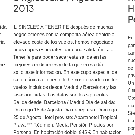
2013
H
P
ida
1. SINGLES A TENERIFE después de muchas
s
negociaciones con la compañia aérea debido al
En 
vía
elevado coste de los vuelos, hemos negociado
par
r
unos cupos especiales para una salida única a
cam
Tenerife para poder sacar esta salida en las
nue
pre-
mejores condiciones y de la que en su día
de 
-
solicitaste información. En este cupo especial de
pri
salida única a Tenerife lo hemos cotizado con los
Un 
vuelos incluidos desde Madrid y Barcelona y las
últ
tasas incluidas. Los datos son los siguientes:
Obs
Salida desde: Barcelona / Madrid Día de salida:
mar
Domingo 18 de Agosto Día de regreso: Domingo
Sie
25 de Agosto Hotel previsto: Apartahotel Tropical
bla
Playa *** Régimen: Media Pensión Precios por
por
Persona: En habitación doble: 845 € En habitación