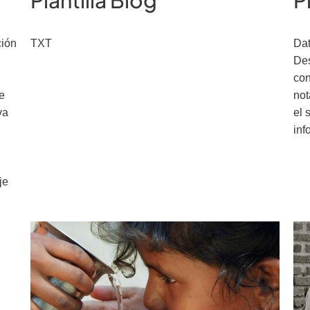
Plantilla Blog
P
ción
TXT
Dat
Des
con
e
not
va
el 
inf
je
,