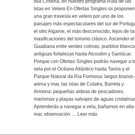
Isla Cristina, en nuestro programa Ruta de las
Islas en Velero En Ofertas Singles os propone
una gran travesía en velero por uno de los
paisajes más espectaculares del sur de Portuga
el otro Algarve, el más desconocido, lejos de la
masificaciones del turismo clásico. Ascender el 
Guadiana entre verdes colinas, pueblos blanco
antiguas fortalezas hasta Alcoutim y Sanlúcar.
Porque con Ofertas Singles podrás navegar a t
vela por el Océano Atlántico hasta Tavira y el
Parque Natural da Ria Formosa: largos brazos
arena y mar, las islas de Culatra, Barreta y
Armona: pequeñas aldeas de pescadores,
marismas y playas salvajes de aguas cristalin
Aprenderás a navegar a vela, bañarnos en alta
mar, observación …
Leer más