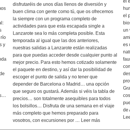
el 
disfrutaréis de unos días llenos de diversión y
mos
hum
buen clima con gente como tú, que os ofrecemos
el 
la siempre con un programa completo de
l:
bio
actividades para que esta escapada single a
s
un 
Lanzarote sea lo más completa posible. Esta
río
ami
temporada al igual que las dos anteriores,
s y
es 
nuestras salidas a Lanzarote están realizadas
nat
para que puedas acceder desde cualquier punto al
oda
fau
mejor precio. Para esto hemos cotizado solamente
com
el paquete en destino, y así dar la posibilidad de
 de
des
escoger el punto de salida y no tener que
pro
depender de Barcelona o Madrid… una opción
Gra
que seguro os gustará. Además si véis la tabla de
as…
cos
precios… son totalmente asequibles para todos
pue
los bolsillos… Disfruta de una semana en el viaje
de 
más completo que hemos preparado para
Le
vosotros, con excursiones por …
Leer más