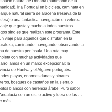
espacio natural de Doñana (patrimonio de la
anidad), ir a Portugal en bicicleta, caminata en
parque natural sierra de aracena (reserva de la
sfera) o una fantástica navegación en velero…
viaje que gusta y mucho a todos nuestros
gos singles que realizan este programa. Este
un viaje para aquellos que disfrutan en la
uraleza, caminando, navegando, observando la
na de nuestra península. Una ruta muy
pleta con muchas actividades que
arrollamos en un marco excepcional: la
vincia de Huelva y el Algarve portugués.
ndes playas, enormes dunas y pinares
teros, bosques de castaños en la sierra o
blos blancos con herencia árabe. Puro sabor
Andalucía con un estilo activo y fuera de las …
er más