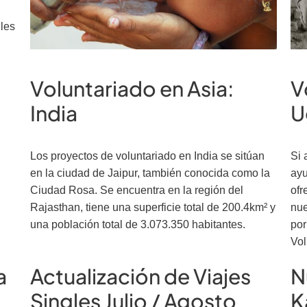
gles
Voluntariado en Asia:
V
India
U
Los proyectos de voluntariado en India se sitúan
Si 
en la ciudad de Jaipur, también conocida como la
ayu
Ciudad Rosa. Se encuentra en la región del
ofr
Rajasthan, tiene una superficie total de 200.4km² y
nue
una población total de 3.073.350 habitantes.
por
Vol
a
Actualización de Viajes
N
Singles Julio / Agosto
K