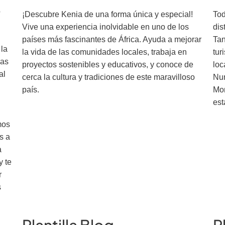
o
¡Descubre Kenia de una forma única y especial!
Tod
Vive una experiencia inolvidable en uno de los
dis
países más fascinantes de África. Ayuda a mejorar
Tan
 la
la vida de las comunidades locales, trabaja en
tur
nas
proyectos sostenibles y educativos, y conoce de
loc
al
cerca la cultura y tradiciones de este maravilloso
Num
país.
Mon
est
mos
s a
a
y te
r
s