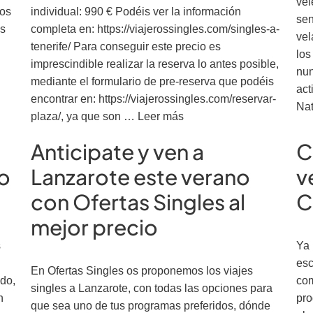
vel
os
individual: 990 € Podéis ver la información
sen
ás
completa en: https://viajerossingles.com/singles-a-
vel
tenerife/ Para conseguir este precio es
los
imprescindible realizar la reserva lo antes posible,
nun
mediante el formulario de pre-reserva que podéis
act
encontrar en: https://viajerossingles.com/reservar-
Nat
plaza/, ya que son …
Leer más
Anticipate y ven a
C
o
Lanzarote este verano
v
con Ofertas Singles al
C
mejor precio
s
Ya 
esc
En Ofertas Singles os proponemos los viajes
ido,
com
singles a Lanzarote, con todas las opciones para
n
pro
que sea uno de tus programas preferidos, dónde