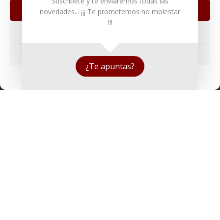
Suscríbete y te enviaremos todas las
Aceptar
novedades... ¡¡¡ Te prometemos no molestar
ENLACES DE INTERÉS
!!!
Denegar
Seguros
Ver preferencias
Recomendaciones de viaje del Ministerio de Exterior
¿Te apuntas?
+ Info o Reserva
Política de cookies
Politica de privacidad
Aviso Legal
AFILIADOS
Afiliat Agència Catalana de Turisme
RSC
Decálogo del viajero responsable
Declaración responsable Viajeros Singles by Himba
Realización de viajes de cooperación internacional