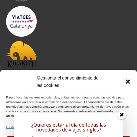
Gestionar el consentimiento de
INFORMACIÓN
las cookies
Para ofrecer las mejores experiencias, utilizamos tecnologías como las cookies para
Aviso Legal
almacenar y/o acceder a la información del dispositivo. El consentimiento de estas
tecnologías nos permitirá procesar datos como el comportamiento de navegación o las
Política de Privacidad
identificaciones únicas en este sitio. No consentir o retirar el consentimiento, puede
Política de Cookies
afectar negativamente a ciertas características y funciones.
¿Quieres estar al día de todas las
Condiciones Generales
Gestionar los servicios
novedades de viajes singles?
Notas Generales del viaje