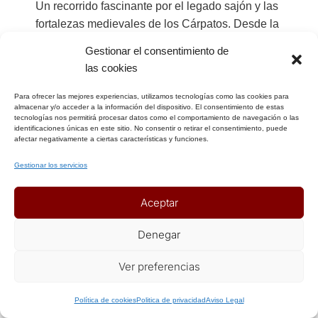
Un recorrido fascinante por el legado sajón y las
fortalezas medievales de los Cárpatos. Desde la
elegancia de Bucarest hasta los castillos de
Gestionar el consentimiento de
Bran y Peles, este viaje en grupo te permite
las cookies
conocer de cerca la verdadera esencia
transilvana, sus ciudades amuralladas y una
Para ofrecer las mejores experiencias, utilizamos tecnologías como las cookies para
almacenar y/o acceder a la información del dispositivo. El consentimiento de estas
cultura rica en tradiciones que sigue viva en
tecnologías nos permitirá procesar datos como el comportamiento de navegación o las
identificaciones únicas en este sitio. No consentir o retirar el consentimiento, puede
cada aldea del camino.
afectar negativamente a ciertas características y funciones.
Gestionar los servicios
Aceptar
Denegar
Ver preferencias
Política de cookies
Politica de privacidad
Aviso Legal