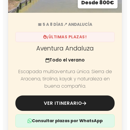
Desde 800€
📅 5 A 8 DÍAS
📍 ANDALUCÍA
¡ÚLTIMAS PLAZAS!
Aventura Andaluza
Todo el verano
Escapada multiaventura única. Sierra de
Aracena, tirolina, kayak y naturaleza en
buena compañía.
VER ITINERARIO
Consultar plazas por WhatsApp