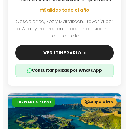
Salidas todo el año
Casablanca, Fez y Marrakech. Travesía por
el Atlas y noches en el desierto cuidando
cada detalle.
VER ITINERARIO
Consultar plazas por WhatsApp
TURISMO ACTIVO
Grupo Mixto