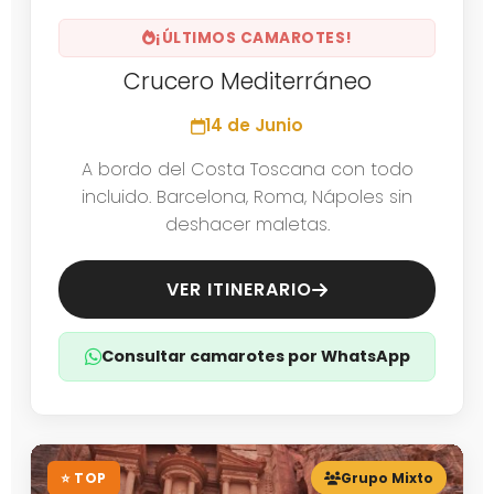
¡ÚLTIMOS CAMAROTES!
Crucero Mediterráneo
14 de Junio
A bordo del Costa Toscana con todo
incluido. Barcelona, Roma, Nápoles sin
deshacer maletas.
VER ITINERARIO
Consultar camarotes por WhatsApp
⭐ TOP
Grupo Mixto