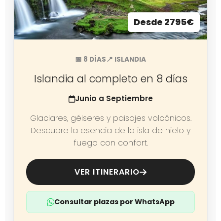
Desde 2795€
📅 8 DÍAS
📍 ISLANDIA
Islandia al completo en 8 días
Junio a Septiembre
Glaciares, géiseres y paisajes volcánicos.
Descubre la esencia de la isla de hielo y
fuego con confort.
VER ITINERARIO
Consultar plazas por WhatsApp