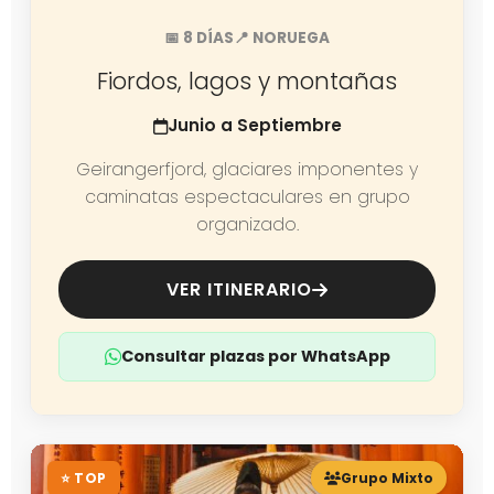
📅 8 DÍAS
📍 NORUEGA
Fiordos, lagos y montañas
Junio a Septiembre
Geirangerfjord, glaciares imponentes y
caminatas espectaculares en grupo
organizado.
VER ITINERARIO
Consultar plazas por WhatsApp
⭐ TOP
Grupo Mixto