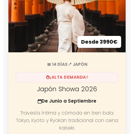
Desde 3990€
📅 14 DÍAS
📍 JAPÓN
¡ALTA DEMANDA!
Japón Showa 2026
De Junio a Septiembre
Travesía íntima y cómoda en tren bala.
Tokyo, Kyoto y Ryokan tradicional con cena
kaiseki.