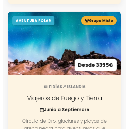
AVENTURA POLAR
Grupo Mixto
Desde 3395€
📅 11 DÍAS
📍 ISLANDIA
Viajeros de Fuego y Tierra
Junio a Septiembre
Círculo de Oro, glaciares y playas de
arena negra para aventureros que