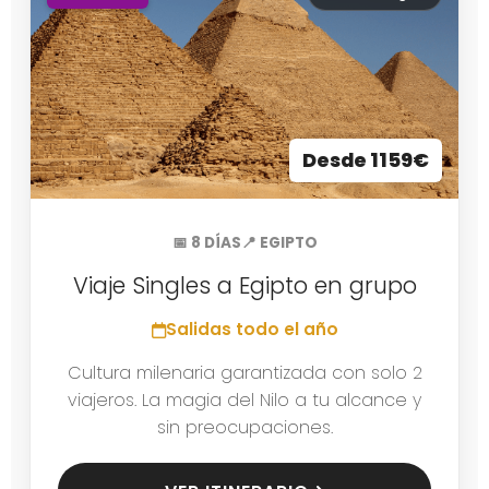
Desde 1159€
📅 8 DÍAS
📍 EGIPTO
Viaje Singles a Egipto en grupo
Salidas todo el año
Cultura milenaria garantizada con solo 2
viajeros. La magia del Nilo a tu alcance y
sin preocupaciones.