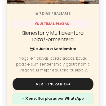
📅 7 DÍAS
📍 BALEARES
¡ÚLTIMAS PLAZAS!
Bienestar y Multiaventura
Ibiza/Formentera
De Junio a Septiembre
Yoga en playas paradisíacas, kayak,
paddle surf, senderismo y gastronomía
vegana. El mejor equilibrio cuerpo y
mente.
VER ITINERARIO
Consultar plazas por WhatsApp