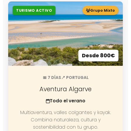
TURISMO ACTIVO
Grupo Mixto
Desde 800€
📅 7 DÍAS
📍 PORTUGAL
Aventura Algarve
Todo el verano
Multiaventura, valles colgantes y kayak.
Combina naturaleza, cultura y
sostenibilidad con tu grupo.