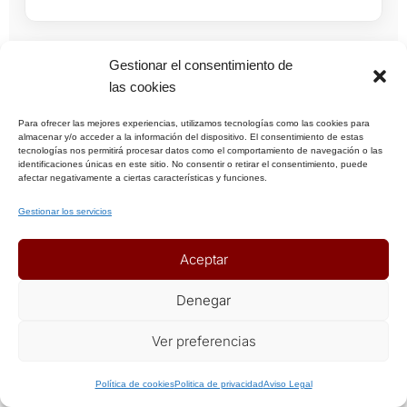
Gestionar el consentimiento de
CRUCERO
Solo Singles
las cookies
Para ofrecer las mejores experiencias, utilizamos tecnologías como las cookies para
almacenar y/o acceder a la información del dispositivo. El consentimiento de estas
tecnologías nos permitirá procesar datos como el comportamiento de navegación o las
identificaciones únicas en este sitio. No consentir o retirar el consentimiento, puede
afectar negativamente a ciertas características y funciones.
Desde 1700€
Gestionar los servicios
Aceptar
📅 8 DÍAS
📍 NORUEGA
Denegar
Crucero Fiordos de Noruega
¿Te puedo ayudar?
Ver preferencias
26 de Junio
Política de cookies
Politica de privacidad
Aviso Legal
Geiranger, Flam y ciudades históricas con