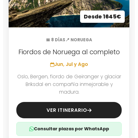
Desde 1645€
📅 8 DÍAS
📍 NORUEGA
Fiordos de Noruega al completo
Jun, Jul y Ago
Oslo, Bergen, fiordo de Geiranger y glaciar
Briksdal en compañía inmejorable y
madura.
VER ITINERARIO
Consultar plazas por WhatsApp