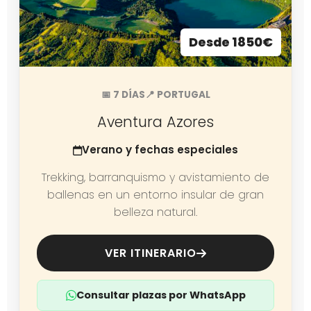
Desde 1850€
📅 7 DÍAS
📍 PORTUGAL
Aventura Azores
Verano y fechas especiales
Trekking, barranquismo y avistamiento de
ballenas en un entorno insular de gran
belleza natural.
VER ITINERARIO
Consultar plazas por WhatsApp