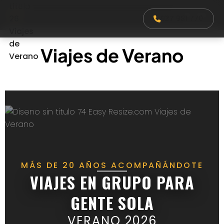
Saltar
Menú
937 981 770
al
contenido
Viajes de Verano
MÁS DE 20 AÑOS ACOMPAÑÁNDOTE
VIAJES EN GRUPO PARA
GENTE SOLA
VERANO 2026