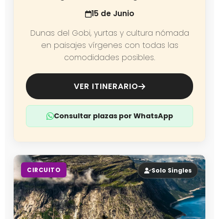
15 de Junio
Dunas del Gobi, yurtas y cultura nómada
en paisajes vírgenes con todas las
comodidades posibles.
VER ITINERARIO
Consultar plazas por WhatsApp
CIRCUITO
Solo Singles